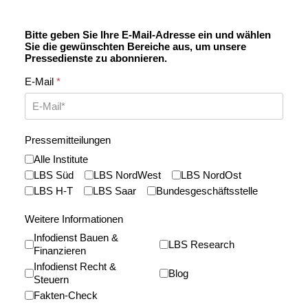
Bitte geben Sie Ihre E-Mail-Adresse ein und wählen
Sie die gewünschten Bereiche aus, um unsere
Pressedienste zu abonnieren.
E-Mail
*
Pressemitteilungen
Alle Institute
Pressemitteilungen 2
LBS Süd
LBS NordWest
LBS NordOst
LBS H-T
LBS Saar
Bundesgeschäftsstelle
Weitere Informationen
Infodienst Bauen &
LBS Research
Finanzieren
Infodienst Recht &
Blog
Steuern
Fakten-Check