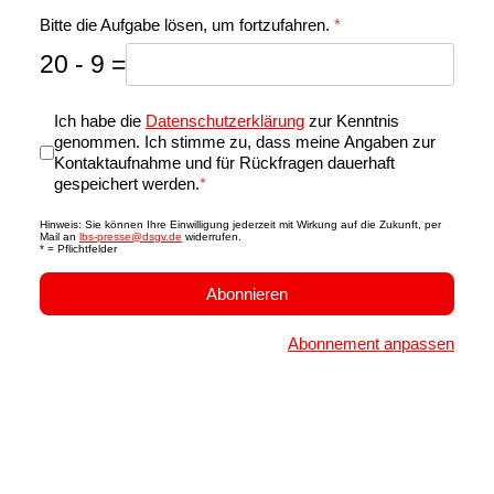
Bitte die Aufgabe lösen, um fortzufahren.
*
20 - 9 =
Datenschutz
*
Ich habe die
Datenschutzerklärung
zur Kenntnis
genommen. Ich stimme zu, dass meine Angaben zur
Kontaktaufnahme und für Rückfragen dauerhaft
gespeichert werden.
*
Hinweis: Sie können Ihre Einwilligung jederzeit mit Wirkung auf die Zukunft, per
Mail an
lbs-presse@dsgv.de
widerrufen.
*
= Pflichtfelder
Abonnieren
Abonnement anpassen